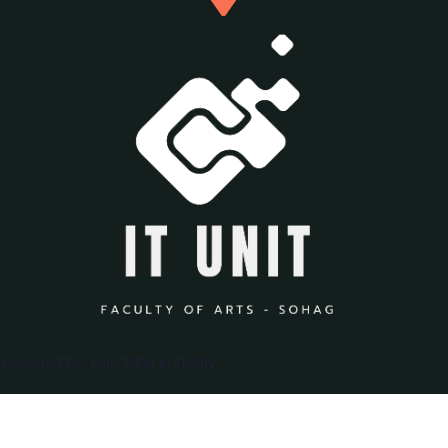
powered by: eng: taha el-helaly