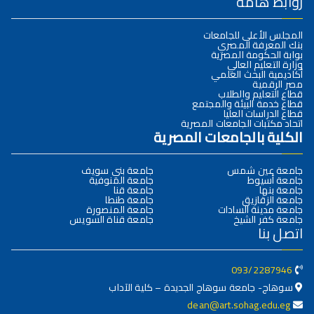
روابط هامة
المجلس الأعلى للجامعات
بنك المعرفة المصري
بوابة الحكومة المصرية
وزارة التعليم العالي
أكاديمية البحث العلمي
مصر الرقمية
قطاع التعليم والطلاب
قطاع خدمة البيئة والمجتمع
قطاع الدراسات العليا
اتحاد مكتبات الجامعات المصرية
الكلية بالجامعات المصرية
جامعة عين شمس
جامعة بني سويف
جامعة أسيوط
جامعة المنوفية
جامعة بنها
جامعة قنا
جامعة الزقازيق
جامعة طنطا
جامعة مدينة السادات
جامعة المنصورة
جامعة كفر الشيخ
جامعة قناة السويس
اتصل بنا
093/2287946
سوهاج- جامعة سوهاج الجديدة – كلية الآداب
dean@art.sohag.edu.eg