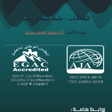
كلية الآداب – جامعة سوهاج – مصر
أ.د/ محمد توفيق محمد
عميد الكلية:
روابـــط هامـــة :