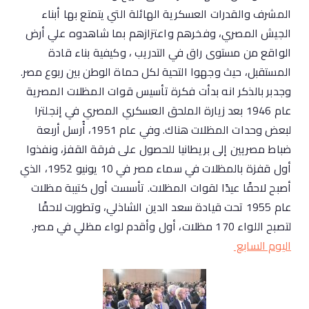
المشرف والقدرات العسكرية الهائلة التي يتمتع بها أبناء
الجيش المصري، وفخرهم واعتزازهم بما شاهدوه علي أرض
الواقع من مستوى راق في التدريب ، وكيفية بناء قادة
المستقبل، حيث وجهوا التحية لكل حماة الوطن بين ربوع مصر.
وجدبر بالذكر انه بدأت فكرة تأسيس قوات المظلات المصرية
عام 1946 بعد زيارة الملحق العسكري المصري في إنجلترا
لبعض وحدات المظلات هناك. وفي عام 1951، أُرسل أربعة
ضباط مصريين إلى بريطانيا للحصول على فرقة القفز، ونفذوا
أول قفزة بالمظلات في سماء مصر في 10 يونيو 1952، الذي
أصبح لاحقًا عيدًا لقوات المظلات. تأسست أول كتيبة مظلات
عام 1955 تحت قيادة سعد الدين الشاذلي، وتطورت لاحقًا
لتصبح اللواء 170 مظلات، أول وأقدم لواء مظلي في مصر.
اليوم السابع