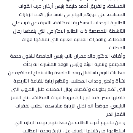
المسلحة، والفريق أحمد خليفة رئيس أركان حرب القوات
المسلحة، علي دورهم الهام في تنفيذ مثل هذه الزيارات
الطلابية للوحدات العسكرية المختلفة، للتعرف عن قرب علي
الأنشطة التخصصية ذات الطابع الاحترافي التي ينفذها رجال
المظلات، والقدرات القتالية العالية التي تمتلكها قوات
المظلات.
وأضاف الدكتور خالد عمران نائب رئيس الجامعة لشئون خدمة
المجتمع وتنمية البيئة ورئيس الوفد المشارك انه بدأت
فعاليات اليوم باستقبال وفد الجامعة والاستماع لمحاضرة عن
نشأة وتطور وحدات المظلات، وتنظيم زيارة للقاعة التاريخية
التي تضم بطولات وتضحيات رجال المظلات خلال الحروب التي
خاضتها مصر، كما تم زيارة مهبط قوات المظلات، جناح القفز
الرئيسي، موضحاً انه تخلل الزيارة مشاهدة الطلاب لفقرات
القفز الحر.
و من جانبهم أعرب الطلاب عن سعادتهم بهذه الزيارة التي
استطاعوا من خلالها التعرف على تاريخ وحدة المظلات