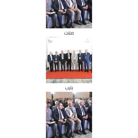
مننت
بلبب