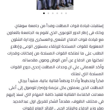
إستقبلت قيادة قوات المظلات وفداً من جامعة سوهاج،
وذلك فى إطار الدور التوعوى الذي تقوم به الجامعة بالتعاون
مع قيادة قوات الدفاع الشعبى والعسكرى وإدارة الشئون
المعنوية للقوات المسلحة للإرتقاء بمستوى الوعى وإطلاع
الطلاب على ما تمتلكه القوات المسلحة من إمكانات وقدرات
تمكنها من الدفاع عن أمن الوطن وصون مقدساته.
وأكد النعماني علي ان وحدات المظلات إحدى دروع القوات
المسلحة التي تمتلك
فكراً وتخطيطاً وأداءً ونظماً قتالية عالية، مشيداً برجال
المظلات الذين يعملون بكل عزيمة وإصرار للوصول إلى أعلى
معدلات الكفاءة القتالية لتنفيذ كافة المهام التي تسند إليهم
في مختلف الظروف، مقدماً الشكر للفريق اول عبدالمجيد
صقر وزير الدفاع والإنتاج الحربي القائد العام للقوات