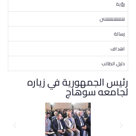
رؤية
نننننننننننننننننن
رسالة
اهداف
دليل الطالب
رئيس الجمهورية في زياره
لجامعه سوهاج