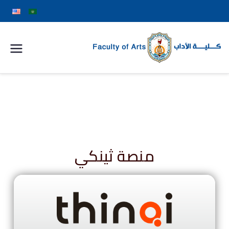
كلية
الآداب
جامعة
سوهاج
منصة ثينكي