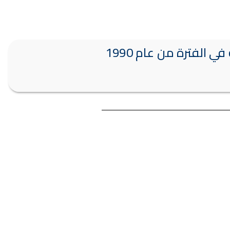
أستاذ الأثار المصرية القديمة ، وأطلق عليه لقب ” شيخ علم المصريات ” ، تولى عمادة الكلية في الفترة من عام 1990