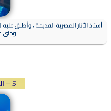
وحتى عام 1992 ، ثم أحيل ب
5 – الدكتور / أحمد محمد الطوخي