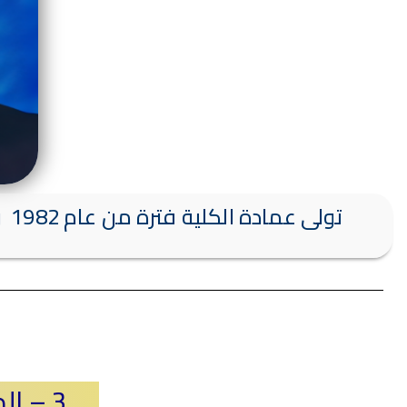
تولى عمادة الكلية فترة من عام 1982 وحتى عام 1984 ، وكان أستاذاً متخصص فى تاريخ العصور الوسطى .
3 – الدكتور / عاصم أحمد الدسوقي