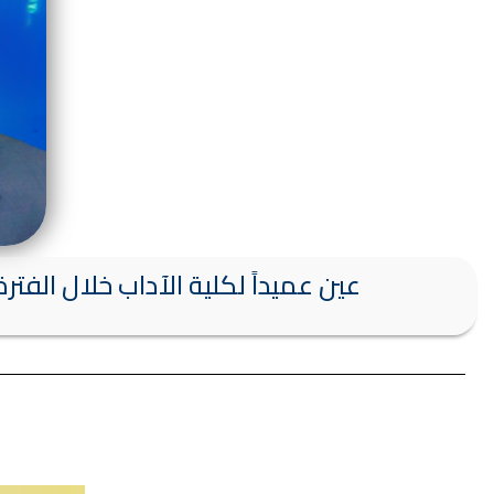
عين عميداً لكلية الآداب خلال الفترة من عام 1995 وحتى عام 1997 وكان أستاذ