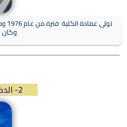
وكان أ
2- الدكتور / نبيل محمد عبد العزيز