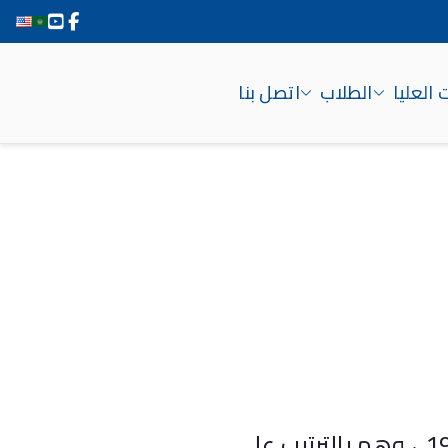
 العليا
الطلاب
اتصل بنا
تولى عمادة كلية الآداب بسوهاج عدداً من الأساتذة من أبناء الكلية منذ إنشائها عام 1976 ، وهم بالترتيب على