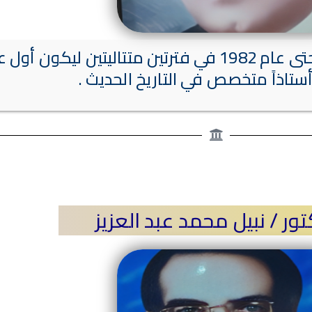
تولى عمادة الكلية فترة من عام 1976 وحتى عام 1982 في فترتين م
ستاذاً متخصص في التاريخ الحديث .