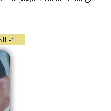
1- الدكتور / محمود حلمى مصطفى