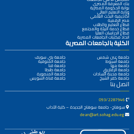
بنك المعرفة المصري
بوابة الحكومة المصرية
وزارة التعليم العالي
أكاديمية البحث العلمي
مصر الرقمية
قطاع التعليم والطلاب
قطاع خدمة البيئة والمجتمع
قطاع الدراسات العليا
اتحاد مكتبات الجامعات المصرية
الكلية بالجامعات المصرية
جامعة عين شمس
جامعة بني سويف
جامعة أسيوط
جامعة المنوفية
جامعة بنها
جامعة قنا
جامعة الزقازيق
جامعة طنطا
جامعة مدينة السادات
جامعة المنصورة
جامعة كفر الشيخ
جامعة قناة السويس
اتصل بنا
093/2287946
سوهاج- جامعة سوهاج الجديدة – كلية الآداب
dean@art.sohag.edu.eg