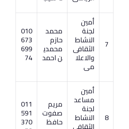
أمين
لجنة
محمد
010
النشاط
حازم
673
7
الثقافى
محمدي
699
والاعلا
ن احمد
74
مى
أمين
مساعد
مريم
011
لجنة
صفوت
591
8
النشاط
حافظ
370
الثقافى