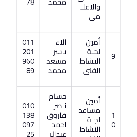
محمد
78
والاعلا
مى
أمين
الاء
011
لجنة
ياسر
201
9
النشاط
مسعد
960
الفنى
محمد
89
حسام
أمين
ناصر
010
مساعد
1
فاروق
138
لجنة
0
احمد
097
النشاط
عبدالر
25