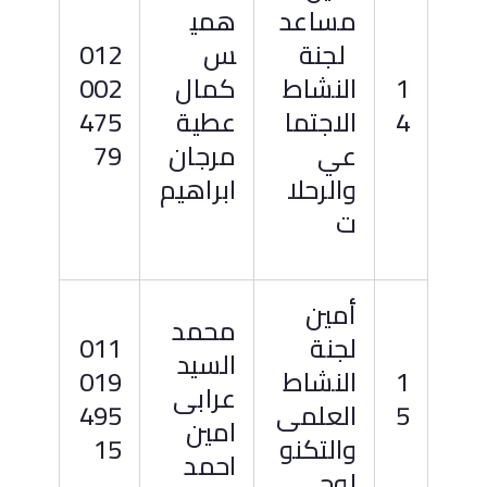
مساعد
همي
لجنة
س
012
1
النشاط
كمال
002
4
الاجتما
عطية
475
عي
مرجان
79
والرحلا
ابراهيم
ت
أمين
محمد
لجنة
011
السيد
1
النشاط
019
عرابى
5
العلمى
495
امين
والتكنو
15
احمد
لوجى