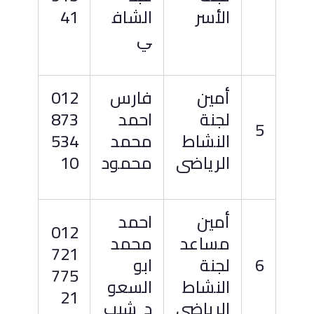
الأسر
الشاف
41
ي
أمين
فارس
012
لجنة
احمد
873
5
النشاط
محمد
534
الرياضى
محمود
10
أمين
احمد
012
مساعد
محمد
721
6
لجنة
ابو
775
النشاط
السعو
21
الرياضى
د شيب