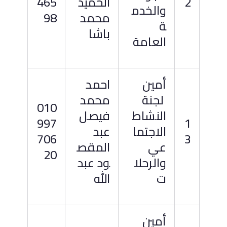
2
الحميد
465
والخدم
محمد
98
ة
باشا
العامة
أمين
احمد
لجنة
محمد
010
النشاط
فيصل
997
1
الاجتما
عبد
706
3
عي
المقص
20
والرحلا
ود عبد
ت
الله
أمين