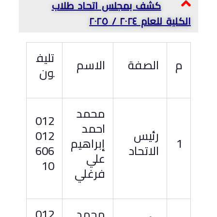
كشف بمجلس اتحاد طلاب
الكلية للعام ٢٠٢٤ / ٢٠٢٥
تليف
م
الصفة
الاسم
ون
محمد
012
احمد
رئيس
012
1
إبراهيم
الاتحاد
606
علي
10
فرغلي
محمد
012