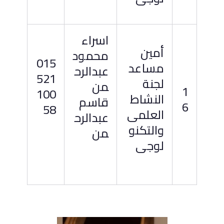
اسراء
أمين
محمود
015
مساعد
عبدالرح
521
لجنة
من
1
100
النشاط
قاسم
6
58
العلمى
عبدالرح
والتكنو
من
لوجى