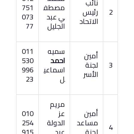
نائب
مصطف
751
2
رئيس
ي عبد
073
الاتحاد
الجليل
77
سميه
011
أمين
احمد
530
3
لجنة
اسماعي
996
الأسر
ل
23
مريم
أمين
عز
010
مساعد
الدولة
254
4
لجنة
عبد
915