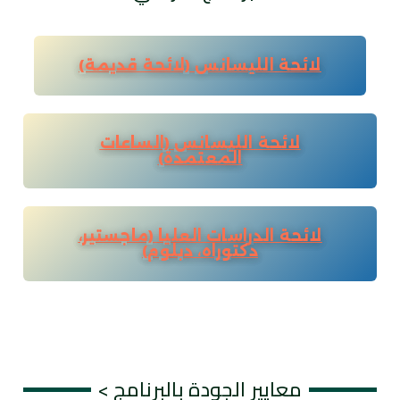
لائحة الليسانس (لائحة قديمة)
لائحة الليسانس (الساعات
المعتمدة)
لائحة الدراسات العليا (ماجستير،
دكتوراه، دبلوم)
معايير الجودة بالبرنامج >