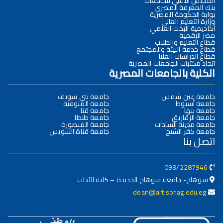
المجلس الأعلى للجامعات
بنك المعرفة المصري
بوابة الحكومة المصرية
وزارة التعليم العالي
أكاديمية البحث العلمي
مصر الرقمية
قطاع التعليم والطلاب
قطاع خدمة البيئة والمجتمع
قطاع الدراسات العليا
اتحاد مكتبات الجامعات المصرية
الكلية بالجامعات المصرية
جامعة عين شمس
جامعة بني سويف
جامعة أسيوط
جامعة المنوفية
جامعة بنها
جامعة قنا
جامعة الزقازيق
جامعة طنطا
جامعة مدينة السادات
جامعة المنصورة
جامعة كفر الشيخ
جامعة قناة السويس
اتصل بنا
093/2287946
سوهاج- جامعة سوهاج الجديدة – كلية الآداب
dean@art.sohag.edu.eg