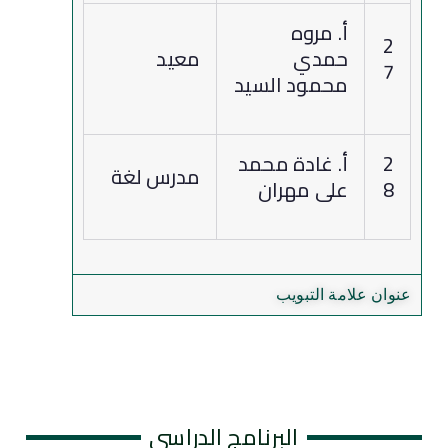
أ. مروه
2
حمدي
معيد
7
محمود السيد
2
أ. غادة محمد
مدرس لغة
8
على مهران
عنوان علامة التبويب
البرنامج الدراسي