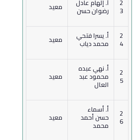
2
أ. إلهام عادل
معيد
3
رضوان حسن
2
أ. يسرا فتحي
معيد
4
محمد دياب
أ. نهي عبده
2
محمود عبد
معيد
5
العال
أ. أسماء
2
حسن أحمد
معيد
6
محمد