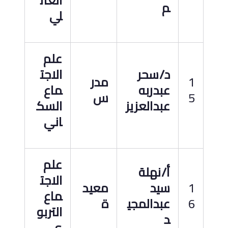
العائ
م
لي
علم
د
/
سحر
الاجت
1
مدر
عبدربه
ماع
5
س
عبدالعزيز
السك
اني
علم
أ
/
نهلة
الاجت
1
سيد
معيد
ماع
6
عبدالمجي
ة
التربو
د
ى