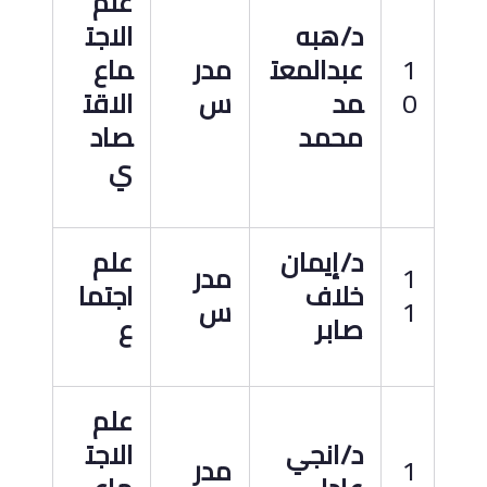
علم
د
/
هبه
الاجت
1
عبدالمعت
مدر
ماع
0
مد
س
الاقت
محمد
صاد
ي
د
/
إيمان
علم
1
مدر
خلاف
اجتما
1
س
صابر
ع
علم
د
/
انجي
الاجت
1
مدر