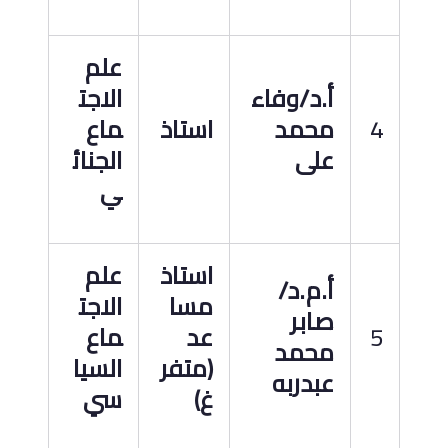
علم
أ.د
/
وفاء
الاجت
4
محمد
استاذ
ماع
على
الجنائ
ي
استاذ
علم
أ.م.د
/
مسا
الاجت
صابر
5
عد
ماع
محمد
(متفر
السيا
عبدربه
غ)
سي