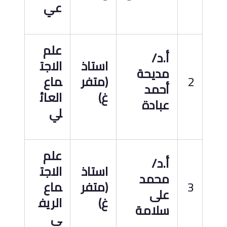
عي
علم
أ.د
/
استاذ
الاجت
مديحة
2
(متفر
ماع
أحمد
غ)
العائ
عبادة
لي
علم
أ.د
/
استاذ
الاجت
محمد
3
(متفر
ماع
على
غ)
الريف
سلامة
ى