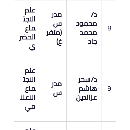
علم
د
/
مدر
الاجت
محمود
س
8
ماع
محمد
(متفر
الحضر
جاد
غ)
ي
علم
د
/
سحر
الاجت
مدر
9
هاشم
ماع
س
عزالدين
الاعلا
مي