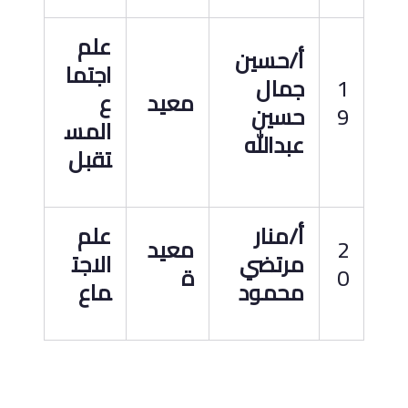
علم
أ/حسين
اجتما
1
جمال
معيد
ع
9
حسين
المس
عبدالله
تقبل
أ/منار
علم
2
معيد
مرتضي
الاجت
0
ة
محمود
ماع