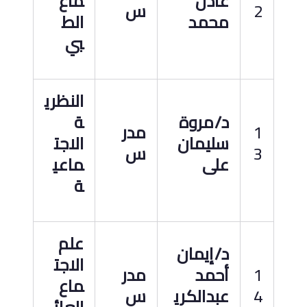
عادل
ماع
2
س
محمد
الط
بي
النظري
د
/
مروة
ة
1
مدر
سليمان
الاجت
3
س
على
ماعي
ة
علم
د
/
إيمان
الاجت
1
أحمد
مدر
ماع
4
عبدالكري
س