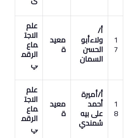
علم
أ
/
الاجت
1
ولاءأبو
معيد
ماع
7
الحسن
ة
الرقم
السمان
ي
علم
أ/أميرة
الاجت
1
أحمد
معيد
ماع
8
على بيه
ة
الرقم
شمندي
ي