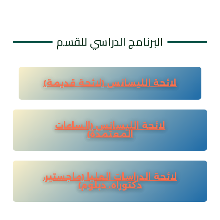
البرنامج الدراسي للقسم
لائحة الليسانس (لائحة قديمة)
لائحة الليسانس (الساعات
المعتمدة)
لائحة الدراسات العليا (ماجستير،
دكتوراه، دبلوم)