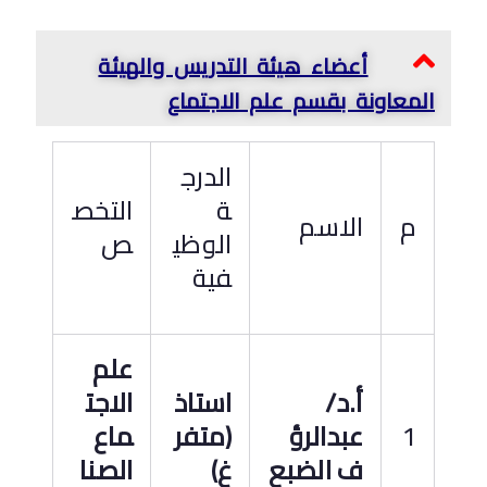
أعضاء هيئة التدريس والهيئة
المعاونة بقسم علم الاجتماع
الدرج
ة
التخص
م
الاسم
الوظي
ص
فية
علم
أ.د
/
استاذ
الاجت
1
عبدالرؤ
(متفر
ماع
ف الضبع
غ)
الصنا