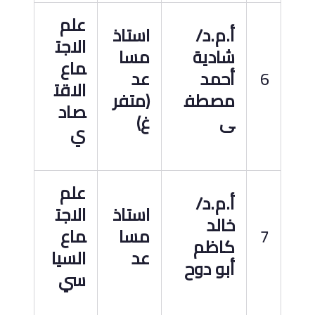
علم
أ.م.د
/
استاذ
الاجت
شادية
مسا
ماع
6
أحمد
عد
الاقت
مصطف
(متفر
صاد
ى
غ)
ي
علم
أ.م.د
/
استاذ
الاجت
خالد
7
مسا
ماع
كاظم
عد
السيا
أبو دوح
سي