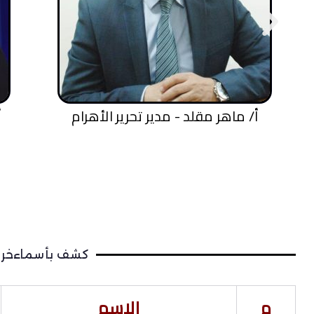
أ/ خيري رمضان - مقدم برامج بالفضائيات
كشف بأسماءخريج
م
الاسم