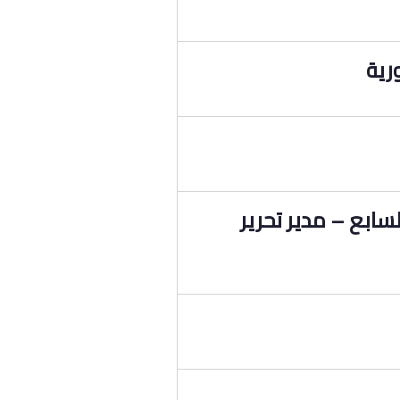
رية
سابع – مدير تحرير