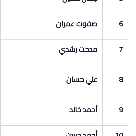
6
صفوت عمران
7
مدحت رشدي
8
علي حسان
9
أحمد خالد
10
أحمد حسن