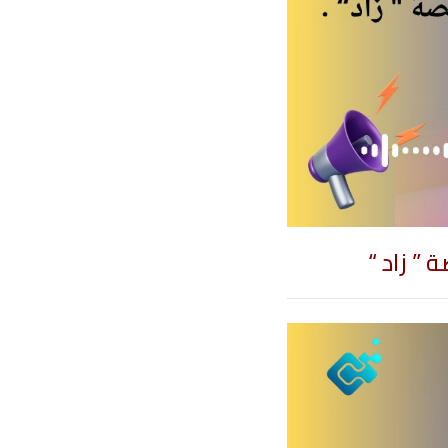
 ” زاد “