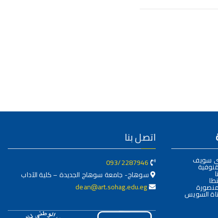
اتصل بنا
ني سويف
093/2287946
منوفية
ا
سوهاج- جامعة سوهاج الجديدة – كلية الآداب
طا
dean@art.sohag.edu.eg
منصورة
اة السويس