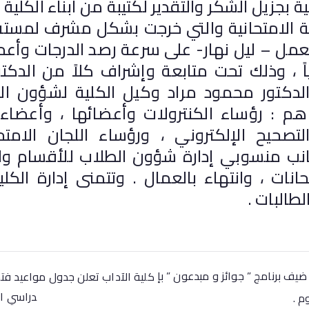
ية بجزيل الشكر والتقدير لكتيبة من أبناء الكلي
ية الامتحانية والتي خرجت بشكل مشرف لمسته إ
عمل – ليل نهار- على سرعة رصد الدرجات وأعما
نياً ، وذلك تحت متابعة وإشراف كلاً من الدك
الدكتور محمود مراد وكيل الكلية لشؤون الت
هم : رؤساء الكنترولات وأعضائها ، وأعضاء 
صحيح الإلكتروني ، ورؤساء اللجان الامتحا
انب منسوبي إدارة شؤون الطلاب للأقسام وال
حانات ، وانتهاء بالعمال . وتتمنى إدارة الكل
لطالبات .
يف برنامج ” جوائز و مبدعون ” بإ
كلية الآداب تعلن جدول مواعيد فتح 
دراسي ال
م .