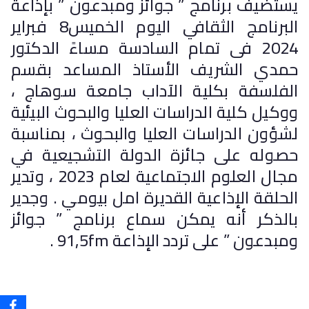
يستضيف برنامج ” جوائز ومبدعون ” بإذاعة
البرنامج الثقافي اليوم الخميس8 فبراير
2024 فى تمام السادسة مساءً الدكتور
حمدي الشريف الأستاذ المساعد بقسم
الفلسفة بكلية الآداب جامعة سوهاج ،
ووكيل كلية الدراسات العليا والبحوث البيئية
لشؤون الدراسات العليا والبحوث ، بمناسبة
حصوله على جائزة الدولة التشجيعية في
مجال العلوم الاجتماعية لعام 2023 ، وتدير
الحلقة الإذاعية القديرة امل بيومي . وجدير
بالذكر أنه يمكن سماع برنامج ” جوائز
ومبدعون ” على تردد الإذاعة 91,5fm .