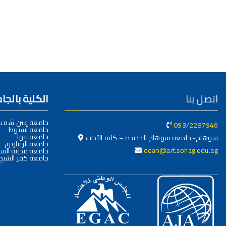
اتصل بنا
الكلية بالج
جامعة عين شم
093/2287946
جامعة أسيوط
جامعة بنها
سوهاج- جامعة سوهاج الجديدة – كلية الآداب
جامعة الزقازيق
dean@art.sohag.edu.eg
جامعة مدينة السا
جامعة كفر الشيخ