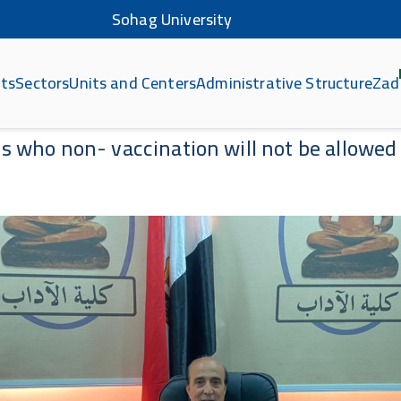
Sohag University
ts
Sectors
Units and Centers
Administrative Structure
Zad
كلي
ts who non- vaccination will not be allowed