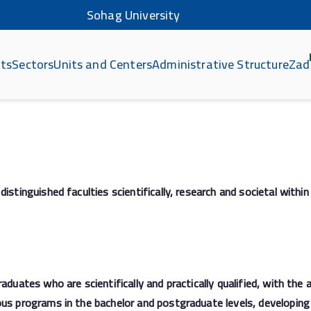
Sohag University
ts
Sectors
Units and Centers
Administrative Structure
Zad
كلي
istinguished faculties scientifically, research and societal withi
duates who are scientifically and practically qualified, with the a
s programs in the bachelor and postgraduate levels, developing sc