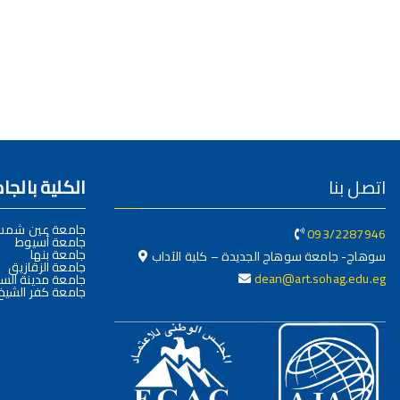
اتصل بنا
الكلية بالج
جامعة عين شم
093/2287946
جامعة أسيوط
جامعة بنها
سوهاج- جامعة سوهاج الجديدة – كلية الآداب
جامعة الزقازيق
dean@art.sohag.edu.eg
جامعة مدينة السا
جامعة كفر الشيخ