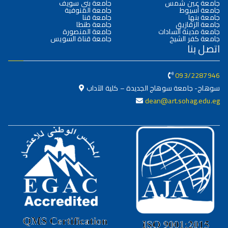
جامعة عين شمس
جامعة بني سويف
جامعة أسيوط
جامعة المنوفية
جامعة بنها
جامعة قنا
جامعة الزقازيق
جامعة طنطا
جامعة مدينة السادات
جامعة المنصورة
جامعة كفر الشيخ
جامعة قناة السويس
اتصل بنا
093/2287946
سوهاج- جامعة سوهاج الجديدة – كلية الآداب
dean@art.sohag.edu.eg