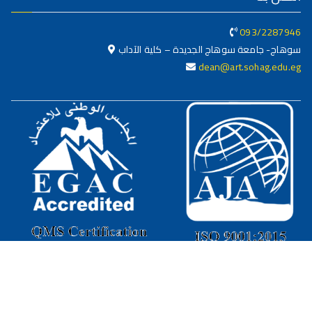
093/2287946
سوهاج- جامعة سوهاج الجديدة – كلية الآداب
dean@art.sohag.edu.eg
جميع الحقوق محفوظة © 2025
كلية الآداب - جامعة سوهاج
تصميم وبرمجة
البوابة الإلكترونية