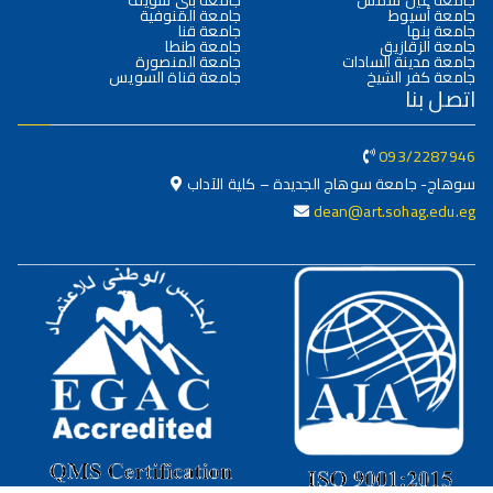
جامعة أسيوط
جامعة المنوفية
جامعة بنها
جامعة قنا
جامعة الزقازيق
جامعة طنطا
جامعة مدينة السادات
جامعة المنصورة
جامعة كفر الشيخ
جامعة قناة السويس
اتصل بنا
093/2287946
سوهاج- جامعة سوهاج الجديدة – كلية الآداب
dean@art.sohag.edu.eg