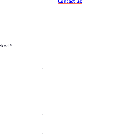
Contact us
arked
*