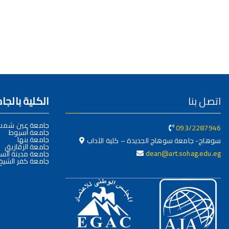
اتصل بنا
الكلية بالج
جامعة عين شم
093/2287946
جامعة أسيوط
جامعة بنها
سوهاج- جامعة سوهاج الجديدة – كلية الآداب
جامعة الزقازيق
dean@art.sohag.edu.eg
جامعة مدينة السا
جامعة كفر الشيخ