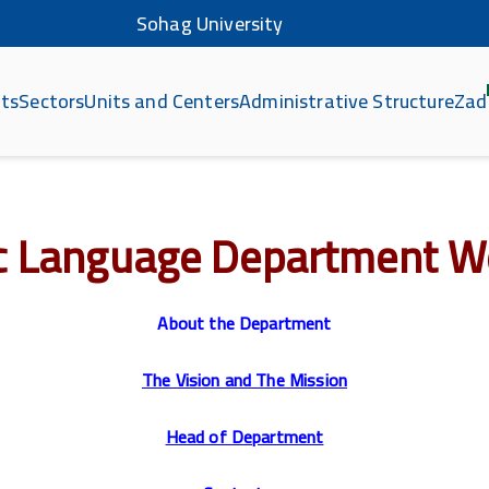
Sohag University
ts
Sectors
Units and Centers
Administrative Structure
Zad
كلي
c Language Department W
About the Department
The Vision and The Mission
Head of Department