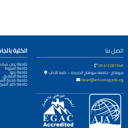
اتصل بنا
الكلية بالج
جامعة عين شم
093/2287946
جامعة أسيوط
جامعة بنها
سوهاج- جامعة سوهاج الجديدة – كلية الآداب
جامعة الزقازيق
dean@art.sohag.edu.eg
جامعة مدينة السا
جامعة كفر الشيخ