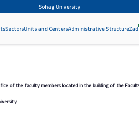
Sohag University
ts
Sectors
Units and Centers
Administrative Structure
Zad
كلي
ice of the faculty members located in the building of the Facult
iversity