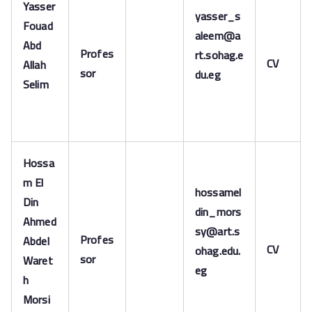
Yasser
yasser_s
Fouad
aleem@a
Abd
Profes
rt.sohag.e
CV
Allah
sor
du.eg
Selim
Hossa
m El
hossamel
Din
din_mors
Ahmed
sy@art.s
Profes
Abdel
CV
ohag.edu.
sor
Waret
eg
h
Morsi