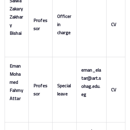
Salwa
Zakary
Officer
Zakhar
Profes
in
CV
y
sor
charge
Bishai
Eman
eman_ela
Moha
tar@art.s
med
Profes
Special
ohag.edu.
CV
Fahmy
sor
leave
eg
Attar