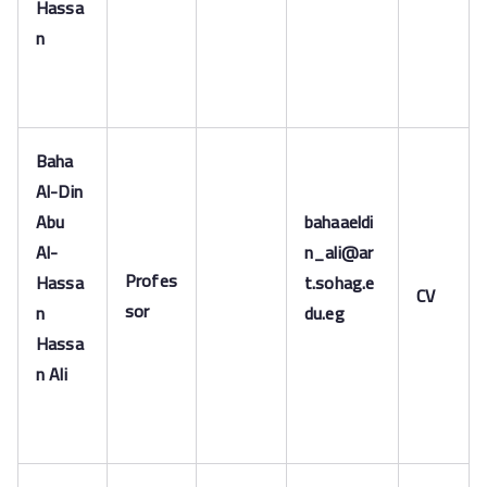
Hassa
n
Baha
Al-Din
Abu
bahaaeldi
Al-
n_ali@ar
Profes
Hassa
t.sohag.e
CV
sor
n
du.eg
Hassa
n Ali