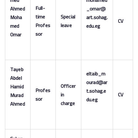
med
mohamed
Full-
Ahmed
_omar@
time
Special
Moha
art.sohag.
CV
Profes
leave
med
edu.eg
sor
Omar
Tayeb
eltaib_m
Abdel
ourad@ar
Officer
Hamid
Profes
t.sohag.e
in
CV
Murad
sor
du.eg
charge
Ahmed