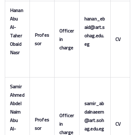
Hanan
Abu
hanan_eb
Al-
aid@art.s
Officer
Profes
Taher
ohag.edu.
in
CV
sor
Obaid
eg
charge
Nasr
Samir
Ahmed
Abdel
samir_ab
Naim
dalnaeem
Officer
Profes
Abu
@art.soh
in
CV
sor
Al-
ag.edu.eg
charge