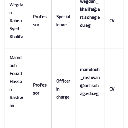
wegdan_
Wegda
khalifa@a
n
Profes
Special
rt.sohag.e
Rabea
CV
sor
leave
du.eg
Syed
Khalifa
Mamd
ouh
mamdouh
Fouad
_rashwan
Officer
Hassa
Profes
@art.soh
in
CV
n
sor
ag.edu.eg
charge
Rashw
an