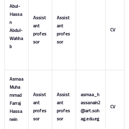
Abul-
Hassa
Assist
Assist
n
ant
ant
CV
Abdul-
profes
profes
Wahha
sor
sor
b
Asmaa
Muha
Assist
Assist
asmaa_h
mmad
ant
ant
assanain2
Farraj
CV
profes
profes
@art.soh
Hassa
sor
sor
ag.edu.eg
nein