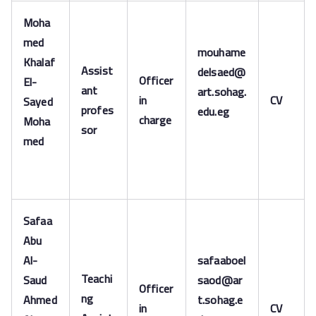
Moha
med
mouhame
Khalaf
Assist
delsaed@
Officer
El-
ant
art.sohag.
in
CV
Sayed
profes
edu.eg
charge
Moha
sor
med
Safaa
Abu
Al-
safaaboel
Teachi
Saud
saod@ar
Officer
ng
Ahmed
t.sohag.e
in
CV