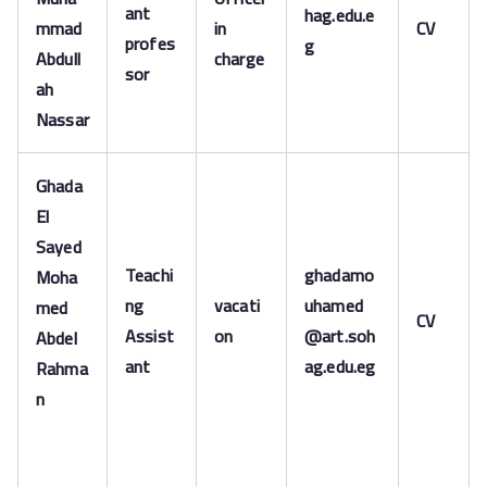
ant
hag.edu.e
mmad
in
CV
profes
g
Abdull
charge
sor
ah
Nassar
Ghada
El
Sayed
Teachi
ghadamo
Moha
ng
vacati
uhamed
med
CV
Assist
on
@art.soh
Abdel
ant
ag.edu.eg
Rahma
n