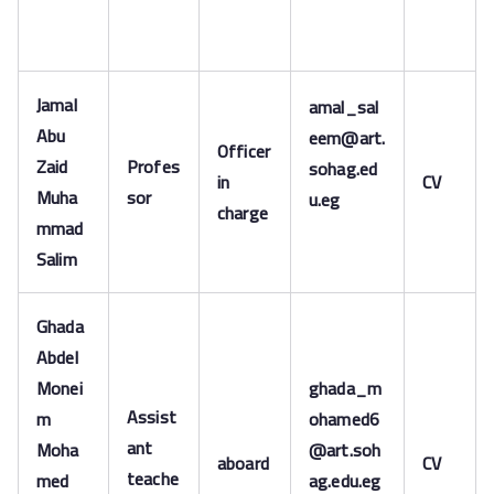
Jamal
amal_sal
Abu
eem@art.
Officer
Zaid
Profes
sohag.ed
in
CV
Muha
sor
u.eg
charge
mmad
Salim
Ghada
Abdel
Monei
ghada_m
Assist
m
ohamed6
ant
Moha
@art.soh
aboard
CV
teache
med
ag.edu.eg