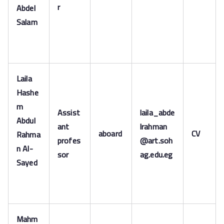
r
Abdel
Salam
Laila
Hashe
m
Assist
laila_abde
Abdul
ant
lrahman
aboard
CV
Rahma
profes
@art.soh
n Al-
sor
ag.edu.eg
Sayed
Mahm