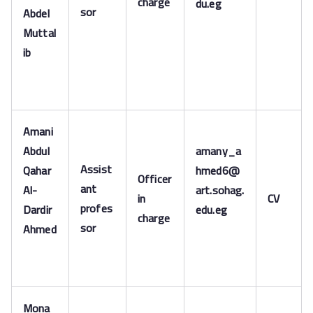
charge
du.eg
sor
Abdel
Muttal
ib
Amani
Abdul
amany_a
Assist
Qahar
hmed6@
Officer
ant
Al-
art.sohag.
in
CV
profes
Dardir
edu.eg
charge
sor
Ahmed
Mona