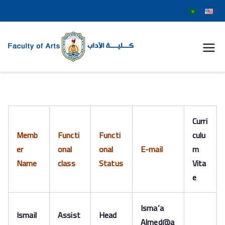
كلية
الآداب
جامعة
Curri
سوهاج
Memb
Functi
Functi
culu
er
onal
onal
E-mail
m
Name
class
Status
Vita
e
Isma’a
Ismail
Assist
Head
Almed@a