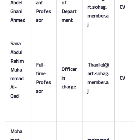
Abdel
ant
of
rt.sohag.
CV
Ghani
Profes
Depart
member.a
Ahmed
sor
ment
j
Sana
Abdul
Rahim
Full-
Thanlkd@
Officer
Muha
time
art.sohag.
in
CV
mmad
Profes
member.a
charge
Al-
sor
j
Qadi
Moha