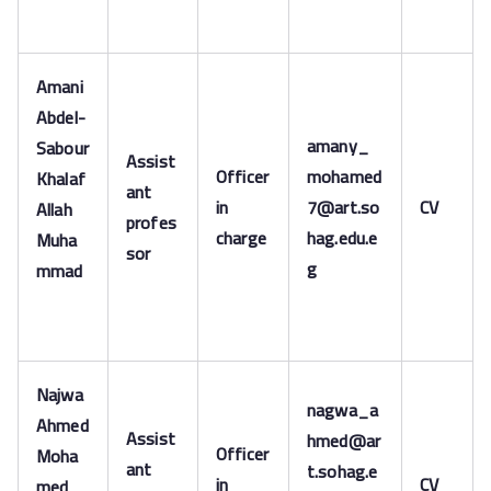
Amani
Abdel-
amany_
Sabour
Assist
Officer
mohamed
Khalaf
ant
in
7@art.so
CV
Allah
profes
charge
hag.edu.e
Muha
sor
g
mmad
Najwa
nagwa_a
Ahmed
Assist
hmed@ar
Officer
Moha
ant
t.sohag.e
in
CV
med