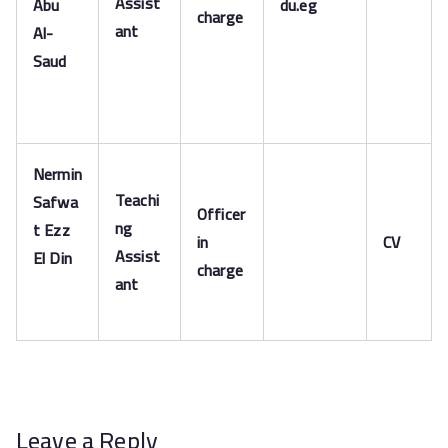
Assist
Abu
du.eg
charge
ant
Al-
Saud
Nermin
Teachi
Safwa
Officer
ng
t Ezz
in
CV
Assist
El Din
charge
ant
Leave a Reply