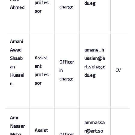
profes
du.eg
charge
Ahmed
sor
Amani
Awad
amany_h
Assist
Shaab
ussien@a
Officer
ant
an
rt.sohag.e
in
CV
profes
Hussei
du.eg
charge
sor
n
Amr
amrnassa
Nassar
Assist
r@art.so
Muha
Officer