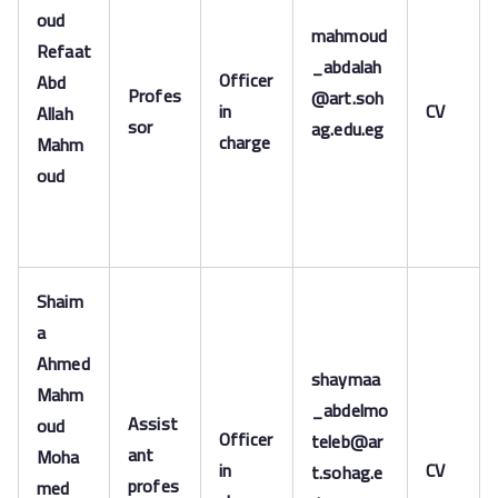
oud
mahmoud
Refaat
_abdalah
Officer
Abd
Profes
@art.soh
in
CV
Allah
sor
ag.edu.eg
charge
Mahm
oud
Shaim
a
Ahmed
shaymaa
Mahm
_abdelmo
Assist
oud
Officer
teleb@ar
ant
Moha
in
CV
t.sohag.e
profes
med