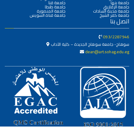
جامعة بنها
جامعة قنا
جامعة الزقازيق
جامعة طنطا
جامعة مدينة السادات
جامعة المنصورة
جامعة كفر الشيخ
جامعة قناة السويس
اتصل بنا
093/2287946
سوهاج- جامعة سوهاج الجديدة – كلية الآداب
dean@art.sohag.edu.eg