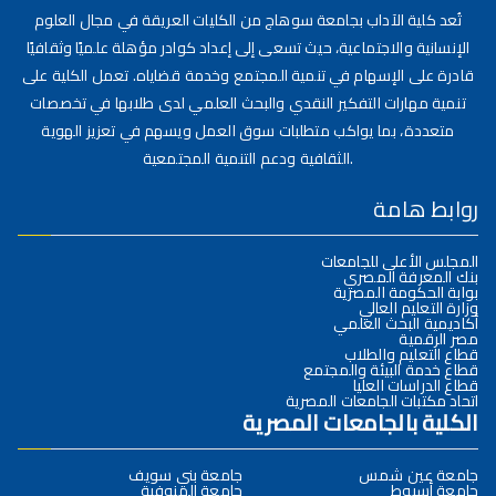
تُعد كلية الآداب بجامعة سوهاج من الكليات العريقة في مجال العلوم
الإنسانية والاجتماعية، حيث تسعى إلى إعداد كوادر مؤهلة علميًا وثقافيًا
قادرة على الإسهام في تنمية المجتمع وخدمة قضاياه. تعمل الكلية على
تنمية مهارات التفكير النقدي والبحث العلمي لدى طلابها في تخصصات
متعددة، بما يواكب متطلبات سوق العمل ويسهم في تعزيز الهوية
الثقافية ودعم التنمية المجتمعية.
روابط هامة
المجلس الأعلى للجامعات
بنك المعرفة المصري
بوابة الحكومة المصرية
وزارة التعليم العالي
أكاديمية البحث العلمي
مصر الرقمية
قطاع التعليم والطلاب
قطاع خدمة البيئة والمجتمع
قطاع الدراسات العليا
اتحاد مكتبات الجامعات المصرية
الكلية بالجامعات المصرية
جامعة عين شمس
جامعة بني سويف
جامعة أسيوط
جامعة المنوفية