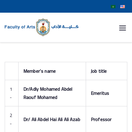
كلية
الآداب
جامعة
Member’s name
Job title
سوهاج
1
Dr/Adly Mohamed Abdel
Emeritus
-
Raouf Mohamed
2
Dr/ Ali Abdel Hai Ali Ali Azab
Professor
-