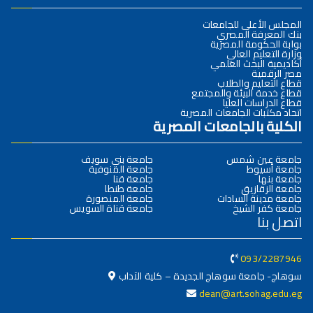
المجلس الأعلى للجامعات
بنك المعرفة المصري
بوابة الحكومة المصرية
وزارة التعليم العالي
أكاديمية البحث العلمي
مصر الرقمية
قطاع التعليم والطلاب
قطاع خدمة البيئة والمجتمع
قطاع الدراسات العليا
اتحاد مكتبات الجامعات المصرية
الكلية بالجامعات المصرية
جامعة عين شمس
جامعة بني سويف
جامعة أسيوط
جامعة المنوفية
جامعة بنها
جامعة قنا
جامعة الزقازيق
جامعة طنطا
جامعة مدينة السادات
جامعة المنصورة
جامعة كفر الشيخ
جامعة قناة السويس
اتصل بنا
093/2287946
سوهاج- جامعة سوهاج الجديدة – كلية الآداب
dean@art.sohag.edu.eg