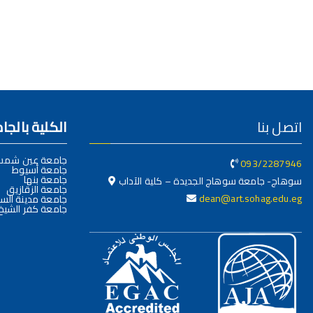
اتصل بنا
الكلية بالج
جامعة عين شم
093/2287946
جامعة أسيوط
جامعة بنها
سوهاج- جامعة سوهاج الجديدة – كلية الآداب
جامعة الزقازيق
dean@art.sohag.edu.eg
جامعة مدينة السا
جامعة كفر الشيخ