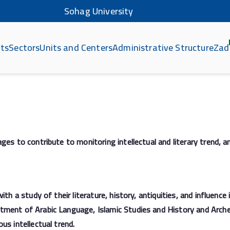
Sohag University
ts
Sectors
Units and Centers
Administrative Structure
Zad
كلي
ges to contribute to monitoring intellectual and literary trend, 
ith a study of their literature, history, antiquities, and influen
tment of Arabic Language, Islamic Studies and History and Arche
us intellectual trend.