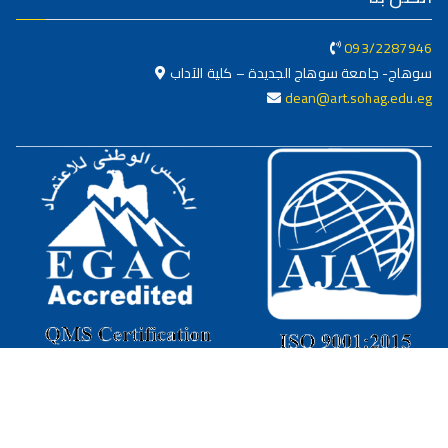
093/2287946
سوهاج- جامعة سوهاج الجديدة – كلية الآداب
dean@art.sohag.edu.eg
جميع الحقوق محفوظة © 2025
كلية الآداب - جامعة سوهاج
تصميم وبرمجة
البوابة الإلكترونية