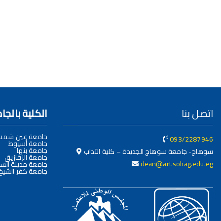
اتصل بنا
الكلية بالج
جامعة عين شم
093/2287946
جامعة أسيوط
جامعة بنها
سوهاج- جامعة سوهاج الجديدة – كلية الآداب
جامعة الزقازيق
dean@art.sohag.edu.eg
جامعة مدينة السا
جامعة كفر الشيخ