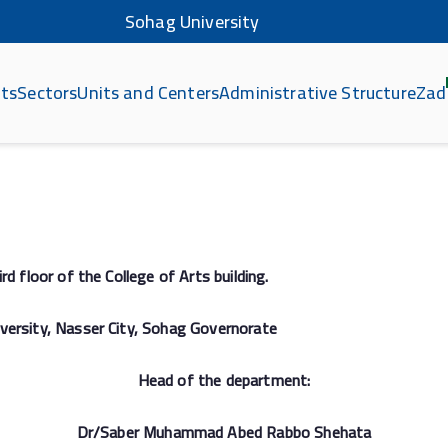
Sohag University
ts
Sectors
Units and Centers
Administrative Structure
Zad
كلي
d floor of the College of Arts building.
versity, Nasser City, Sohag Governorate
Head of the department:
Dr/Saber Muhammad Abed Rabbo Shehata