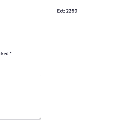
Ext: 2269
arked
*