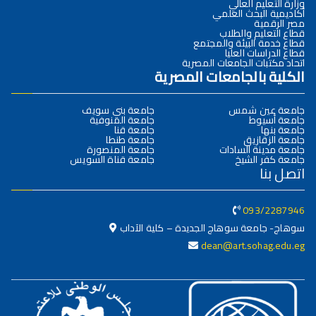
وزارة التعليم العالي
أكاديمية البحث العلمي
مصر الرقمية
قطاع التعليم والطلاب
قطاع خدمة البيئة والمجتمع
قطاع الدراسات العليا
اتحاد مكتبات الجامعات المصرية
الكلية بالجامعات المصرية
جامعة عين شمس
جامعة بني سويف
جامعة أسيوط
جامعة المنوفية
جامعة بنها
جامعة قنا
جامعة الزقازيق
جامعة طنطا
جامعة مدينة السادات
جامعة المنصورة
جامعة كفر الشيخ
جامعة قناة السويس
اتصل بنا
093/2287946
سوهاج- جامعة سوهاج الجديدة – كلية الآداب
dean@art.sohag.edu.eg