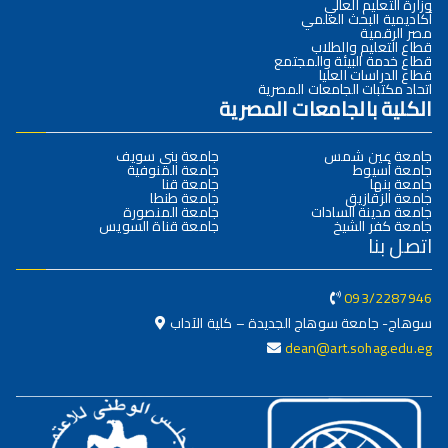
وزارة التعليم العالي
أكاديمية البحث العلمي
مصر الرقمية
قطاع التعليم والطلاب
قطاع خدمة البيئة والمجتمع
قطاع الدراسات العليا
اتحاد مكتبات الجامعات المصرية
الكلية بالجامعات المصرية
جامعة عين شمس
جامعة بني سويف
جامعة أسيوط
جامعة المنوفية
جامعة بنها
جامعة قنا
جامعة الزقازيق
جامعة طنطا
جامعة مدينة السادات
جامعة المنصورة
جامعة كفر الشيخ
جامعة قناة السويس
اتصل بنا
093/2287946
سوهاج- جامعة سوهاج الجديدة – كلية الآداب
dean@art.sohag.edu.eg