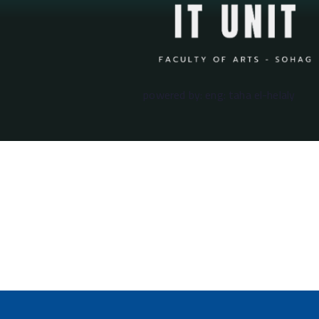
powered by: eng: taha el-helaly