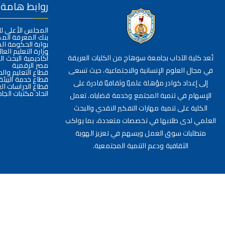
روابط هامة
المجلس الأعلى ل
بنك المعرفة الم
بوابة الحكومة ال
وزارة التعليم العا
تُعد كلية الآداب بجامعة سوهاج من الكليات العريقة
أكاديمية البحث ا
مصر الرقمية
في مجال العلوم الإنسانية والاجتماعية، حيث تسعى
قطاع التعليم وال
قطاع خدمة البيئة
إلى إعداد كوادر مؤهلة علميًا وثقافيًا قادرة على
قطاع الدراسات الع
اتحاد مكتبات الج
الإسهام في تنمية المجتمع وخدمة قضاياه. تعمل
الكلية على تنمية مهارات التفكير النقدي والبحث
العلمي لدى طلابها في تخصصات متعددة، بما يواكب
متطلبات سوق العمل ويسهم في تعزيز الهوية
الثقافية ودعم التنمية المجتمعية.