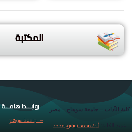
المكتبة
روابـــط هامـــة :
كلية الآداب – جامعة سوهاج – مصر
– جامعة سوهاج
أ.د/ محمد توفيق محمد
عميد الكلية: