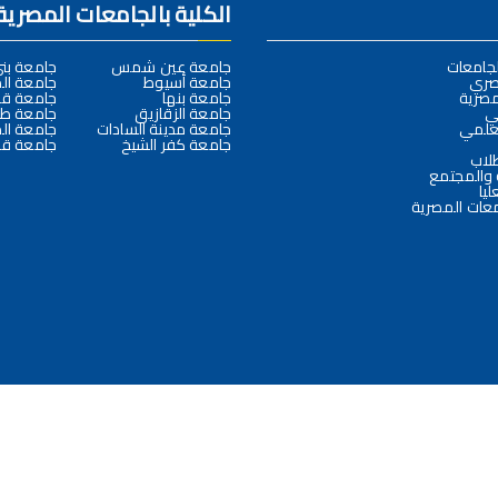
الكلية بالجامعات المصرية
لجامعات
جامعة عين شمس
جامعة ب
صري
جامعة أسيوط
جامعة ال
مصرية
جامعة بنها
جامعة قن
لي
جامعة الزقازيق
جامعة طن
لعلمي
جامعة مدينة السادات
جامعة ال
جامعة كفر الشيخ
جامعة قن
طلاب
 والمجتمع
ليا
امعات المصرية
جميع الحقوق محفوظة © 2025
كلية الآداب - جامعة سوهاج
تصميم وبرمجة
البوابة الإلكترونية