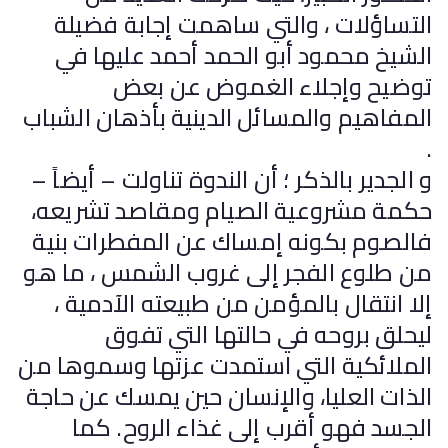
التساؤلات ، والتي ساهمت إجابة فضيلة
الشيخ محمود أبو الحمد أحمد عليها في
توضيح وإجلاء الغموض عن بعض
المفاهيم والمسائل الدينية بأذهان الشباب
.
و الجدير بالذكر ؛ أن الندوة تناولت – أيضاً –
حكمة مشروعية الصيام ومقاصد تشريعه،
فالصوم بكونه إمساك عن المفطرات بنية
من طلوع الفجر إلى غروب الشمس ، ما هو
إلا انتقال بالمؤمن من طبيعته الآدمية ،
ليحلق بروحه في حالتها التي تفوق
الملائكية التي استمدت عزتها وسموها من
الذات العليا، والإنسان حين يمسك عن حاجة
الجسد فهو أقرب إلى غذاء الروح. كما