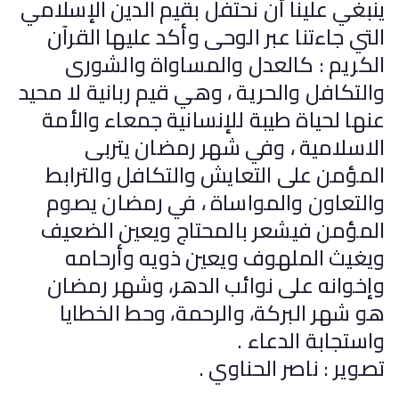
ينبغي علينا أن نحتفل بقيم الدين الإسلامي
التي جاءتنا عبر الوحى وأكد عليها القرآن
الكريم : كالعدل والمساواة والشورى
والتكافل والحرية ، وهي قيم ربانية لا محيد
عنها لحياة طيبة للإنسانية جمعاء والأمة
الاسلامية ، وفي شهر رمضان يتربى
المؤمن على التعايش والتكافل والترابط
والتعاون والمواساة ، في رمضان يصوم
المؤمن فيشعر بالمحتاج ويعين الضعيف
ويغيث الملهوف ويعين ذويه وأرحامه
وإخوانه على نوائب الدهر، وشهر رمضان
هو شهر البركة، والرحمة، وحط الخطايا
واستجابة الدعاء .
تصوير : ناصر الحناوي .