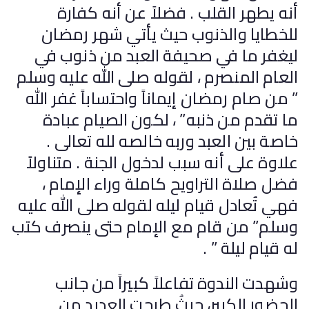
أنه يطهر القلب . فضلاً عن أنه كفارة
للخطايا والذنوب حيث يأتي شهر رمضان
ليغفر ما في صحيفة العبد من ذنوب في
العام المنصرم ، لقوله صلى الله عليه وسلم
” من صام رمضان إيماناً واحتساباً غفر الله
ما تقدم من ذنبه” ، لكون الصيام عبادة
خاصة بين العبد وربه خالصه لله تعالى .
علاوة على أنه سبب لدخول الجنة . متناولاً
فضل صلاة التراويح كاملة وراء الإمام ،
فهي تُعادل قيام ليله لقوله صلى الله عليه
وسلم” من قام مع الإمام حتى ينصرف كتب
له قيام ليلة ” .
وشهدت الندوة تفاعلاً كبيراً من جانب
الحضور الكبير، حيثُ طرحت العديد من