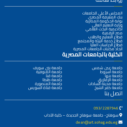
المجلس الأعلى للجامعات
بنك المعرفة المصري
بوابة الحكومة المصرية
وزارة التعليم العالي
أكاديمية البحث العلمي
مصر الرقمية
قطاع التعليم والطلاب
قطاع خدمة البيئة والمجتمع
قطاع الدراسات العليا
اتحاد مكتبات الجامعات المصرية
الكلية بالجامعات المصرية
جامعة عين شمس
جامعة بني سويف
جامعة أسيوط
جامعة المنوفية
جامعة بنها
جامعة قنا
جامعة الزقازيق
جامعة طنطا
جامعة مدينة السادات
جامعة المنصورة
جامعة كفر الشيخ
جامعة قناة السويس
اتصل بنا
093/2287946
سوهاج- جامعة سوهاج الجديدة – كلية الآداب
dean@art.sohag.edu.eg