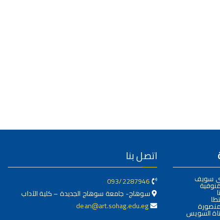
اتصل بنا
ني سويف
093/2287946
منوفية
ا
سوهاج- جامعة سوهاج الجديدة – كلية الآداب
طا
dean@art.sohag.edu.eg
منصورة
اة السويس