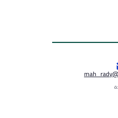
mah_rady@a
دة