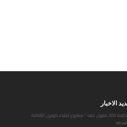
يد الاخبار
يون جنيه ” مشروع إنشاء كوبرى الثقافة
انشطه