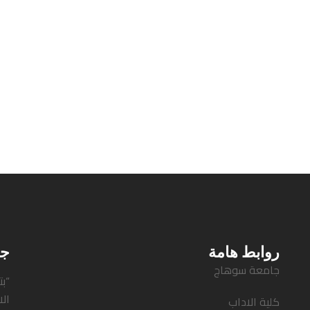
روابط هامة
جد
جامعة سوهاج
“بتكلفة 300 مل
ال
كلية الاداب